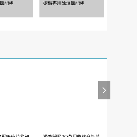
節能棒
櫥櫃專用除濕節能棒
電池存放盒
皇冠筆筒花盆智
潛能開發3Q萬用收納盒智慧
懶人免持撲