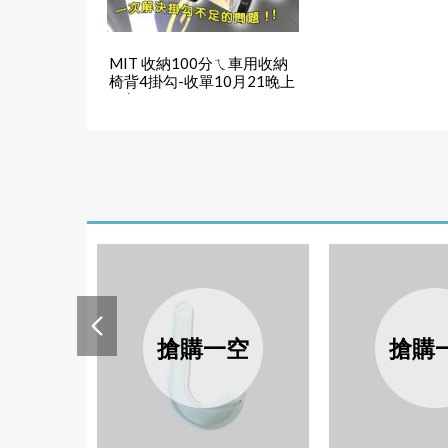
MIT 收納100分ㄟ車用收納
椅背4掛勾-收單10月21晚上
6點
搶購一空
搶購