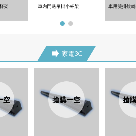
杯架
車內門邊吊掛小杯架
車用雙掛旋轉
家電3C
next
一空
搶購一空
搶