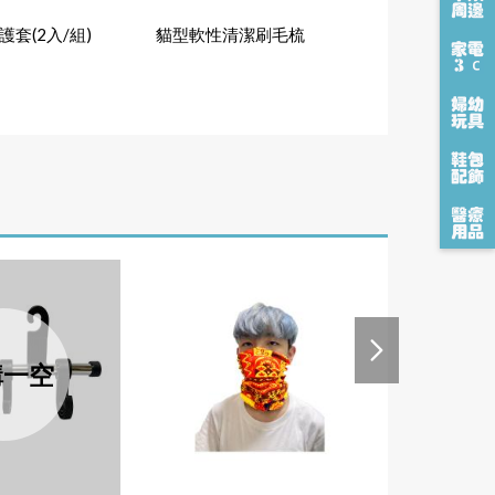
套(2入/組)
貓型軟性清潔刷毛梳
八合一隨身
購一空