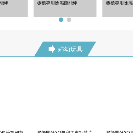
能棒
櫥櫃專用除濕節能棒
櫥櫃專用除濕
婦幼玩具
next
古包筆筒智慧
潛能開發3Q勝利之車智慧片
潛能開發3Q