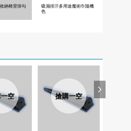
收納椅背掛勾
吸濕排汗多用途魔術巾隨機
儲油桶20
色
購一空
搶購一空
搶