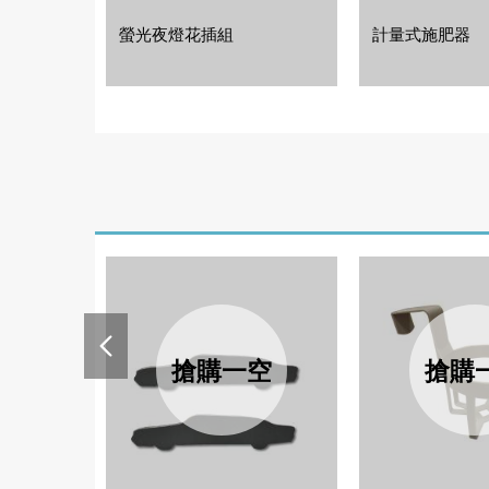
螢光夜燈花插組
計量式施肥器
搶購一空
搶購