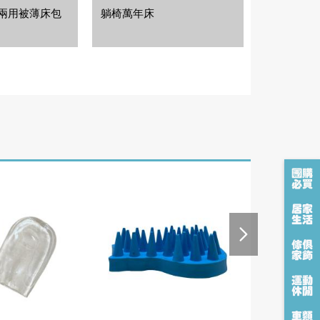
 兩用被薄床包
躺椅萬年床
月亮造型燭
搶