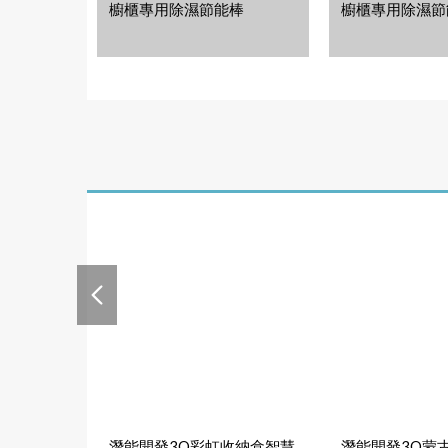
櫥櫃專用除濕節能棒
櫥櫃專用除濕節
潛能開發3Q彩虹收納盒智慧
潛能開發3Q蒙