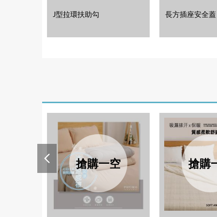
J型拉環扶助勾
長方插座安全蓋
搶購一空
搶購