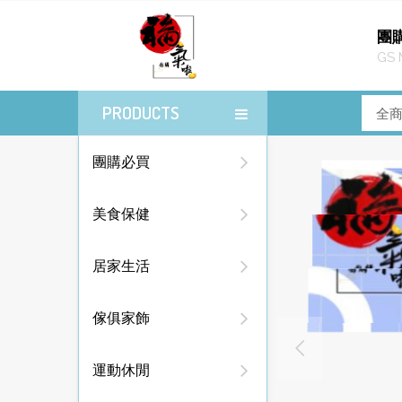
團
GS 
PRODUCTS
團購必買
美食保健
居家生活
傢俱家飾
運動休閒