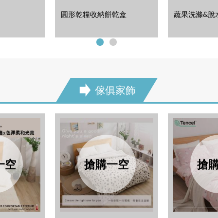
圓形乾糧收納餅乾盒
蔬果洗滌&脫
傢俱家飾
next
一空
搶購一空
搶