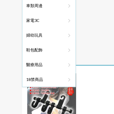
車類周邊
家電3C
婦幼玩具
鞋包配飾
醫療用品
18禁商品