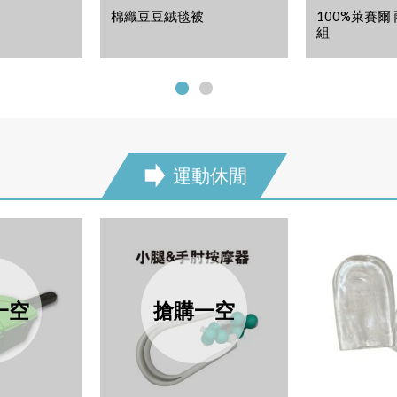
棉織豆豆絨毯被
100%萊賽爾
組
運動休閒
next
一空
搶購一空