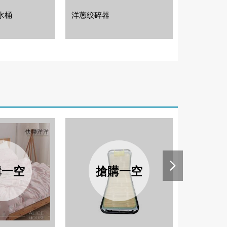
水桶
洋蔥絞碎器
新款吐司盒
購一空
搶購一空