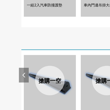
一組2入汽車防撞護墊
車內門邊吊掛大
搶購一空
搶購