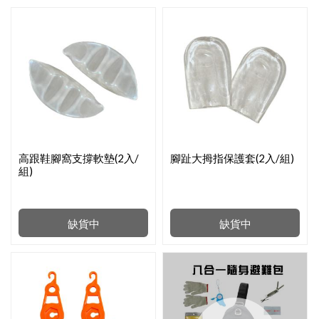
高跟鞋腳窩支撐軟墊(2入/
腳趾大拇指保護套(2入/組)
組)
缺貨中
缺貨中