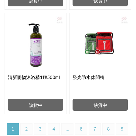
缺貨中
缺貨中
清新寵物沐浴精1罐500ml
發光防水休閒椅
缺貨中
缺貨中
1
2
3
4
...
6
7
8
9