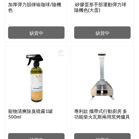
加厚彈力韻律瑜珈球/隨機
矽膠蛋形手部運動彈力球
色
隨機色(大蛋)
缺貨中
缺貨中
寵物清爽除臭噴霧1罐
專利款 攜帶式行動廚房 多
500ml
功能柴火瓦斯兩用窯烤爐具