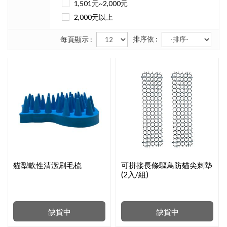
1,501元~2,000元
2,000元以上
排序依 :
每頁顯示 :
貓型軟性清潔刷毛梳
可拼接長條驅鳥防貓尖刺墊
(2入/組)
缺貨中
缺貨中