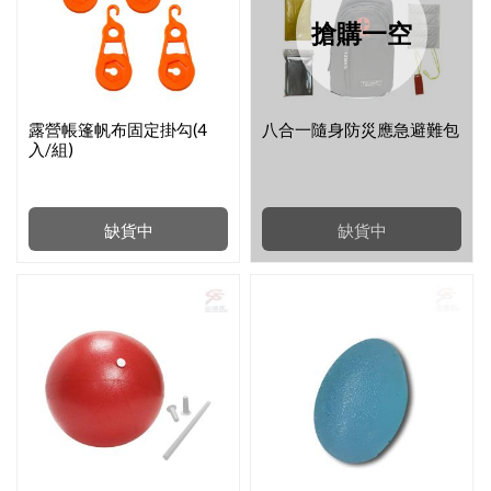
搶購一空
露營帳篷帆布固定掛勾(4
八合一隨身防災應急避難包
入/組)
缺貨中
缺貨中