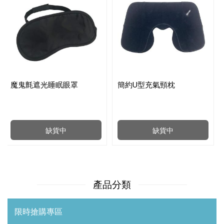
魔鬼氈遮光睡眠眼罩
簡約U型充氣頸枕
缺貨中
缺貨中
產品分類
限時搶購專區