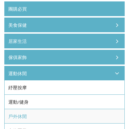
團購必買
美食保健
居家生活
傢俱家飾
運動休閒
紓壓按摩
運動/健身
戶外休閒