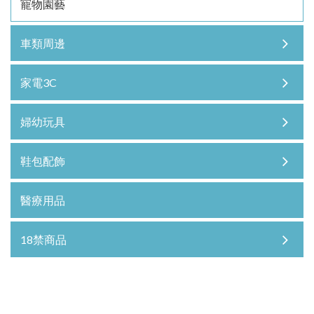
寵物園藝
車類周邊
家電3C
婦幼玩具
鞋包配飾
醫療用品
18禁商品