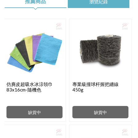
推薦商品
瀏覽紀錄
仿麂皮超吸水冰涼領巾
專業級撞球杆握把纏線
83x16cm-隨機色
450g
缺貨中
缺貨中