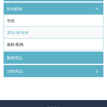
鞋包配飾
包包
童鞋/襪/鞋材
服飾/配飾
醫療用品
18禁商品