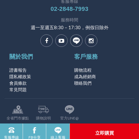
客服專線
02-2848-7993
服務時間
週一至週五8:30－17:30，例假日除外
關於我們
客戶服務
證書報告
購物流程
隱私權政策
成為經銷商
會員條款
聯絡我們
常見問題
全省門市據點
購物說明
官方LINE@
© 2026新北蘆洲福氣啦團購版權所有
立即購買
網站建置 /
富群資訊
客服專線
FB分享
線上客服