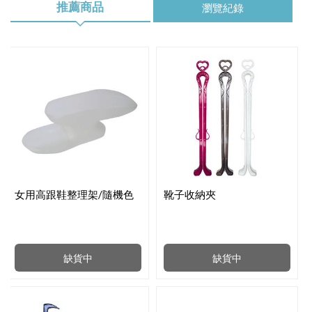
推薦商品
瀏覽紀錄
女用高跟鞋整理架/隨機色
靴子收納夾
缺貨中
缺貨中