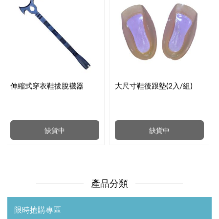
伸縮式穿衣鞋拔脫襪器
大尺寸鞋後跟墊(2入/組)
缺貨中
缺貨中
產品分類
限時搶購專區