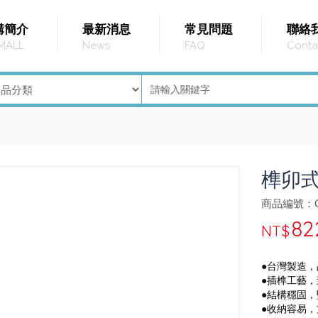
購簡介
最新消息
常見問題
聯絡
MALL
News
FAQ
Conta
榫卯
商品編號：G
82
NT$
●台灣製造
●插榫工藝
●結構穩固
●收納容易