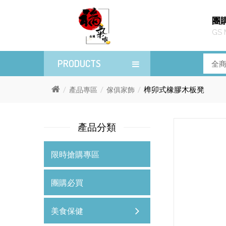
團
GS 
PRODUCTS
榫卯式橡膠木板凳
產品專區
傢俱家飾
產品分類
限時搶購專區
團購必買
美食保健