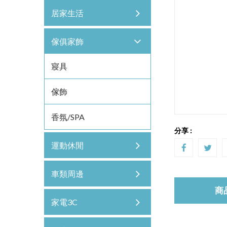
居家生活
傢俱家飾
寢具
傢飾
香氛/SPA
分享 :
運動休閒
車類周邊
商
家電3C