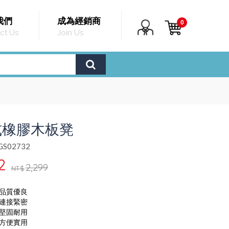
我們
成為經銷商
0
ct Us
Join Us
式橡膠木板凳
S02732
2
2,299
NT$
，品質優良
，連接緊密
，堅固耐用
，方便實用