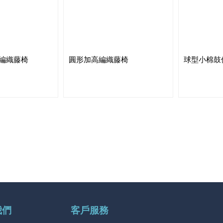
編織藤椅
圓形加高編織藤椅
球型小棉鼓
我們
客戶服務