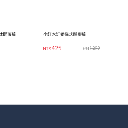
休閒藤椅
小紅木訂婚儀式踩腳椅
425
1,299
NT$
NT$