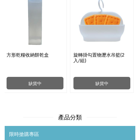
方形乾糧收納餅乾盒
旋轉掛勾置物瀝水吊籃(2
入/組)
缺貨中
缺貨中
產品分類
限時搶購專區