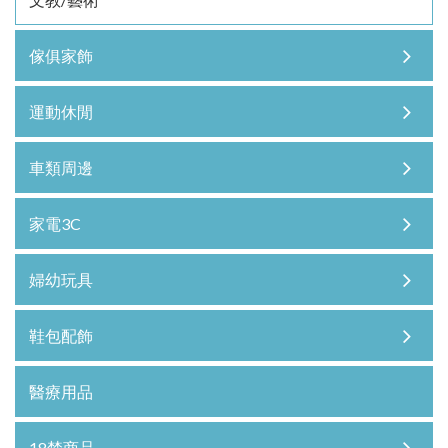
傢俱家飾
運動休閒
車類周邊
家電3C
婦幼玩具
鞋包配飾
醫療用品
18禁商品