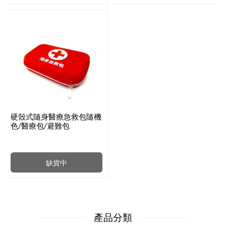
硬殼式隨身醫療急救包隨機
色/醫療包/避難包
缺貨中
產品分類