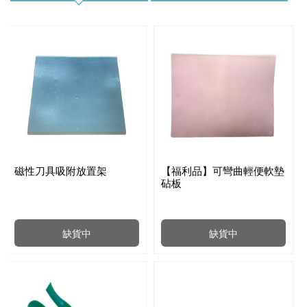
磁性刀具吸附放置架
【福利品】可彎曲輕便軟墊
砧板
缺貨中
缺貨中