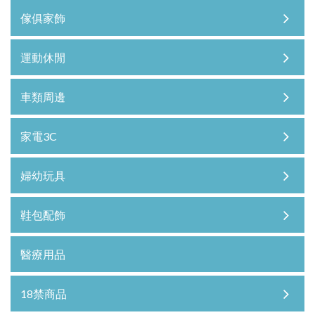
傢俱家飾
運動休閒
車類周邊
家電3C
婦幼玩具
鞋包配飾
醫療用品
18禁商品