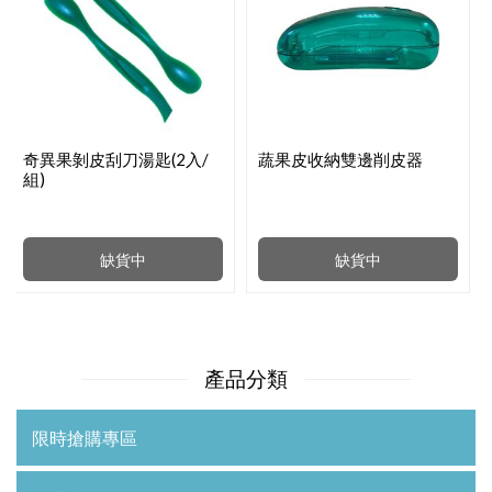
奇異果剝皮刮刀湯匙(2入/
蔬果皮收納雙邊削皮器
組)
缺貨中
缺貨中
產品分類
限時搶購專區