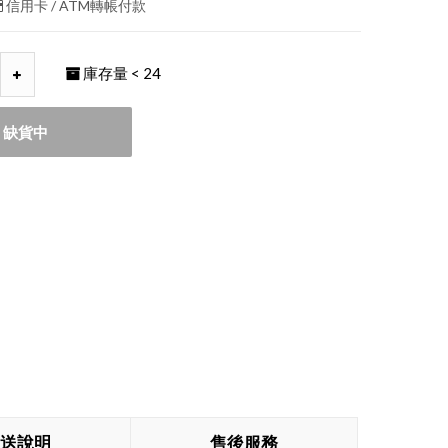
信用卡 / ATM轉帳付款
庫存量
< 24
缺貨中
送說明
售後服務