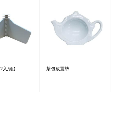
2入/組)
茶包放置墊