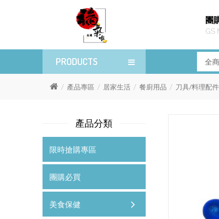
團
GS 
PRODUCTS
產品專區
居家生活
餐廚用品
刀具/料理配件
產品分類
限時搶購專區
團購必買
美食保健