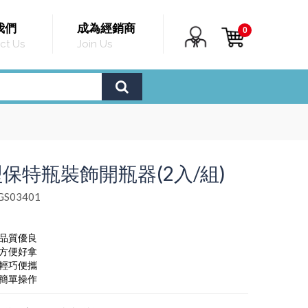
我們
成為經銷商
0
ct Us
Join Us
保特瓶裝飾開瓶器(2入/組)
S03401
，品質優良
，方便好拿
，輕巧便攜
，簡單操作