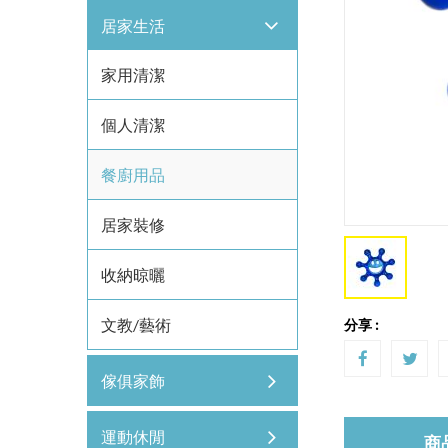
居家生活
家用清潔
個人清潔
餐廚用品
居家裝修
收納晾曬
文教/藝術
分享 :
傢俱家飾
運動休閒
商