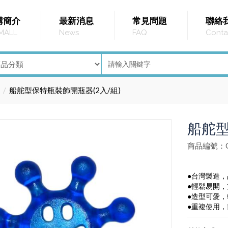
購簡介
最新消息
常見問題
聯絡
MALL
News
FAQ
Conta
船舵型保特瓶裝飾開瓶器(2入/組)
船舵型
商品編號：G
●台灣製造
●輕鬆易開
●造型可愛
●重複使用