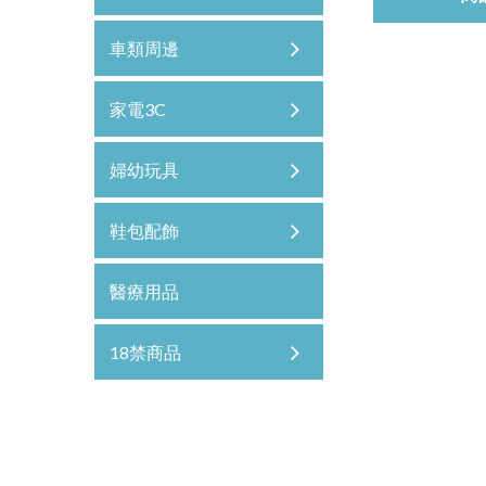
車類周邊
家電3C
婦幼玩具
鞋包配飾
醫療用品
18禁商品