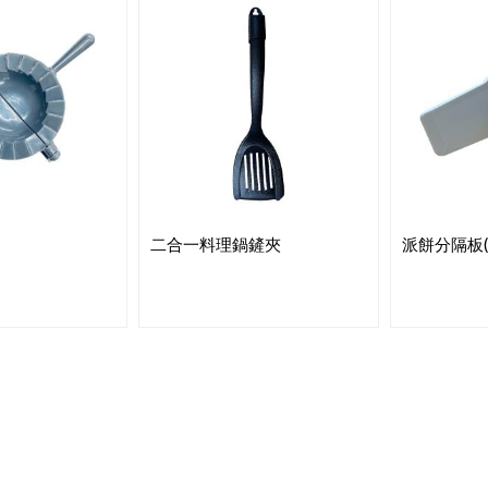
二合一料理鍋鏟夾
派餅分隔板(