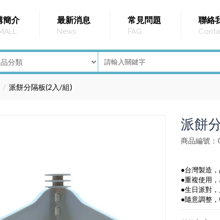
購簡介
最新消息
常見問題
聯絡
MALL
News
FAQ
Conta
派餅分隔板(2入/組)
派餅分
商品編號：G
●台灣製造
●重複使用
●生日派對
●隨意調整