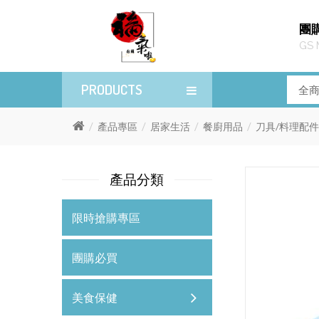
團
GS 
PRODUCTS
產品專區
居家生活
餐廚用品
刀具/料理配件
產品分類
限時搶購專區
團購必買
美食保健