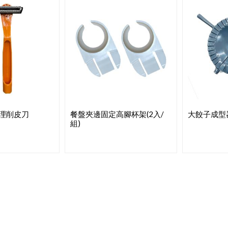
理削皮刀
餐盤夾邊固定高腳杯架(2入/
大餃子成型
組)