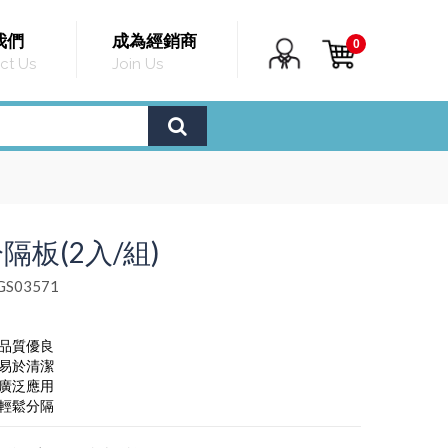
我們
成為經銷商
0
ct Us
Join Us
隔板(2入/組)
S03571
，品質優良
，易於清潔
，廣泛應用
，輕鬆分隔