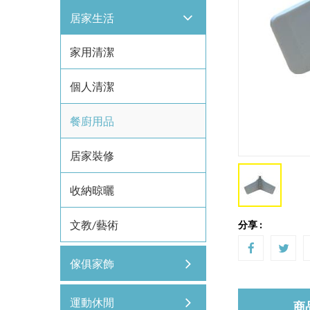
居家生活
家用清潔
個人清潔
餐廚用品
居家裝修
收納晾曬
文教/藝術
分享 :
傢俱家飾
運動休閒
商