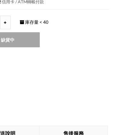
信用卡 / ATM轉帳付款
庫存量
< 40
缺貨中
送說明
售後服務