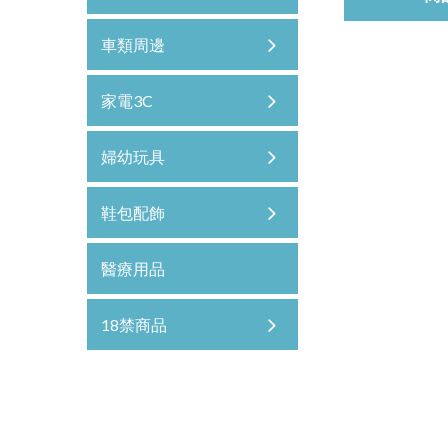
車類周邊
家電3C
婦幼玩具
鞋包配飾
醫療用品
18禁商品