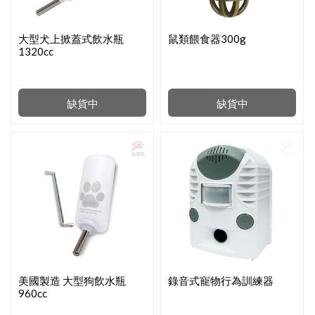
大型犬上掀蓋式飲水瓶
鼠類餵食器300g
1320cc
缺貨中
缺貨中
美國製造 大型狗飲水瓶
錄音式寵物行為訓練器
960cc