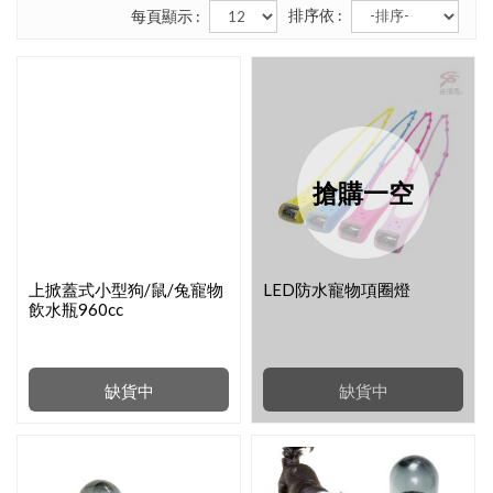
排序依 :
每頁顯示 :
搶購一空
上掀蓋式小型狗/鼠/兔寵物
LED防水寵物項圈燈
飲水瓶960cc
缺貨中
缺貨中