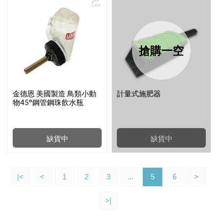
搶購一空
金德恩 美國製造 鳥類小動
計量式施肥器
物45°鋼管鋼珠飲水瓶
300cc
缺貨中
缺貨中
|<
<
1
2
3
...
5
6
>
>|