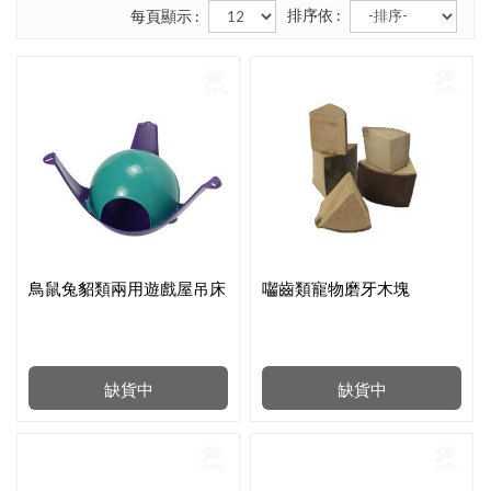
排序依 :
每頁顯示 :
鳥鼠兔貂類兩用遊戲屋吊床
囓齒類寵物磨牙木塊
缺貨中
缺貨中