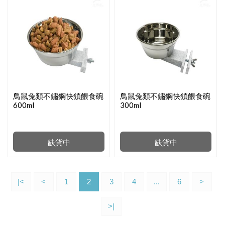
鳥鼠兔類不鏽鋼快鎖餵食碗
鳥鼠兔類不鏽鋼快鎖餵食碗
600ml
300ml
缺貨中
缺貨中
|<
<
1
2
3
4
...
6
>
>|