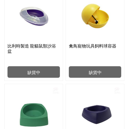
比利時製造 龍貓鼠類沙浴
禽鳥寵物玩具飼料球容器
盆
缺貨中
缺貨中