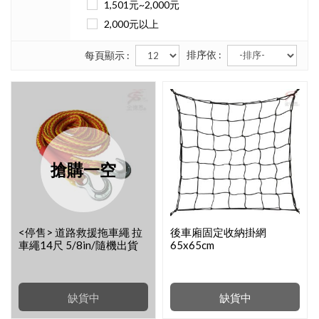
1,501元~2,000元
2,000元以上
排序依 :
每頁顯示 :
搶購一空
<停售> 道路救援拖車繩 拉
後車廂固定收納掛網
車繩14尺 5/8in/隨機出貨
65x65cm
缺貨中
缺貨中