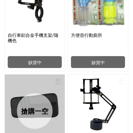
自行車鋁合金手機支架/隨
方便壺行動廁所
機色
缺貨中
缺貨中
搶購一空