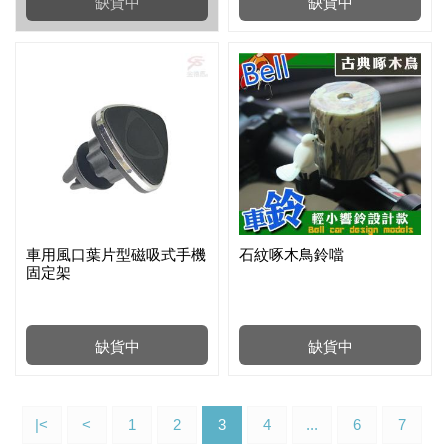
缺貨中
缺貨中
車用風口葉片型磁吸式手機
石紋啄木鳥鈴噹
固定架
缺貨中
缺貨中
|<
<
1
2
3
4
...
6
7