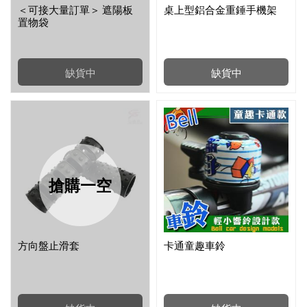
＜可接大量訂單＞ 遮陽板
桌上型鋁合金重錘手機架
置物袋
缺貨中
缺貨中
搶購一空
方向盤止滑套
卡通童趣車鈴