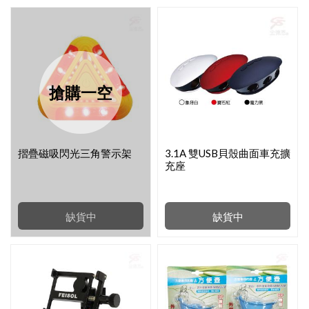
搶購一空
摺疊磁吸閃光三角警示架
3.1A 雙USB貝殼曲面車充擴
充座
缺貨中
缺貨中