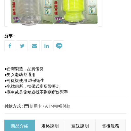
分享 :
●台灣製造，品質優良
●男女老幼都通用
●可從複使用 環保衛生
●免找廁所，攜帶式廁所帶著走
●塞車或是偏僻處找不到廁所好幫手
付款方式 :
信用卡 / ATM轉帳付款
商品介紹
規格說明
運送說明
售後服務