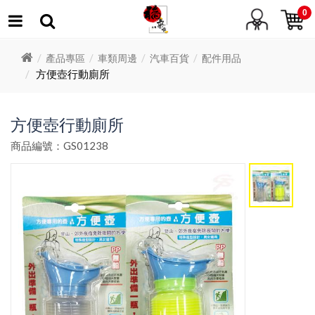
0
產品專區
車類周邊
汽車百貨
配件用品
方便壺行動廁所
方便壺行動廁所
商品編號：GS01238