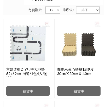
排序依 :
每頁顯示 :
主題造型DIY巧拼大地墊
咖啡米黃巧拼墊1組9片
62x62cm-街道/1包4入/附
30cm X 30cm X 1.0cm
邊條
缺貨中
缺貨中