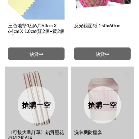
三色地墊1組6片64cm X
反光鏡面紙 150x60cm
64cm X 1.0cm(紅2個+黃2個
+藍2個)
缺貨中
缺貨中
搶購一空
搶購一空
〈可接大量訂單〉鋁質壓花
洗衣機防塵套
壁紙2包6張