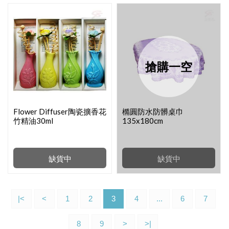
搶購一空
Flower Diffuser陶瓷擴香花
橢圓防水防髒桌巾
竹精油30ml
135x180cm
缺貨中
缺貨中
|<
<
1
2
3
4
...
6
7
8
9
>
>|