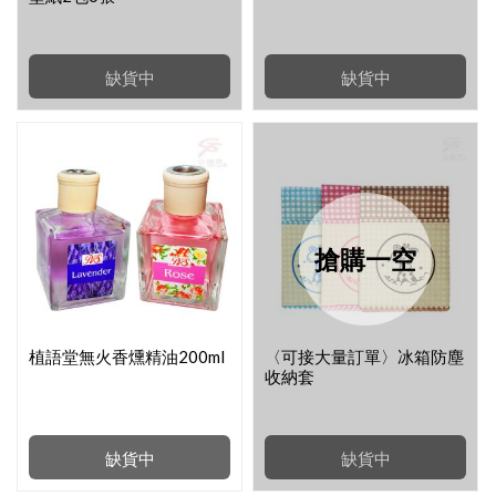
缺貨中
缺貨中
搶購一空
植語堂無火香燻精油200ml
〈可接大量訂單〉冰箱防塵
收納套
缺貨中
缺貨中