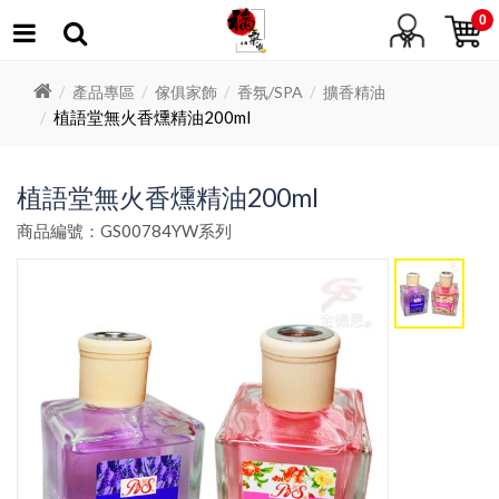
0
產品專區
傢俱家飾
香氛/SPA
擴香精油
植語堂無火香燻精油200ml
植語堂無火香燻精油200ml
商品編號：GS00784YW系列