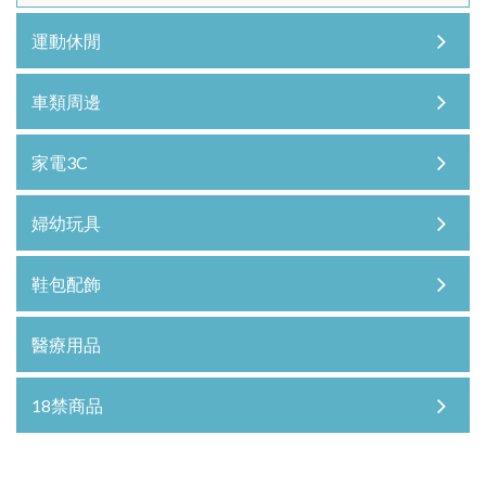
運動休閒
車類周邊
家電3C
婦幼玩具
鞋包配飾
醫療用品
18禁商品