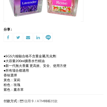
分享 :
●SGS六檢驗合格不含重金屬,乳化劑
●大容量200ml擴香水竹精油
●新一代無火香薰 更高效、安全、使用方便
●所有場合都適用
香味選擇
黃色：茉莉
粉色：玫瑰
紫色：薰衣草
付款方式 :
信用卡 / ATM轉帳付款