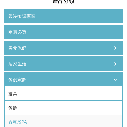
產品分類
限時搶購專區
團購必買
美食保健
居家生活
傢俱家飾
寢具
傢飾
香氛/SPA