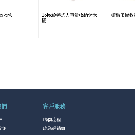
置物盒
16kg旋轉式大容量收納儲米
櫥櫃吊掛收
桶
我們
客戶服務
告
購物流程
政策
成為經銷商