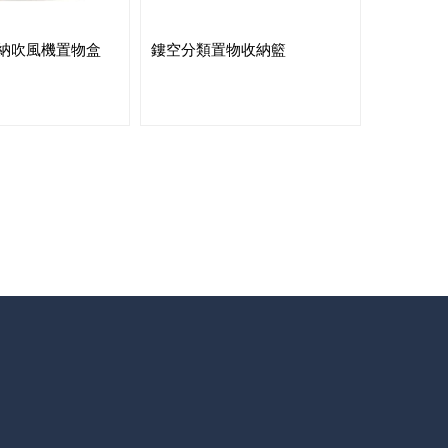
納吹風機置物盒
鏤空分類置物收納籃