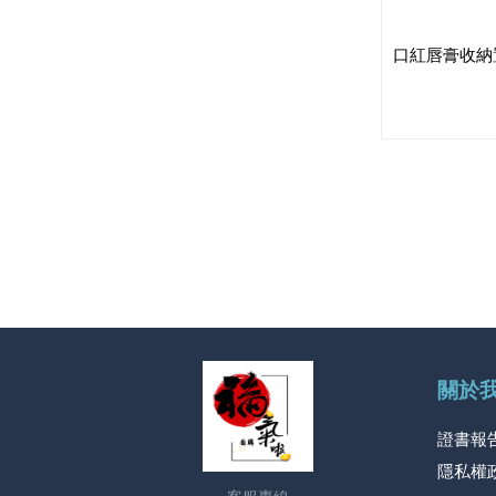
口紅唇膏收納
關於
證書報
隱私權