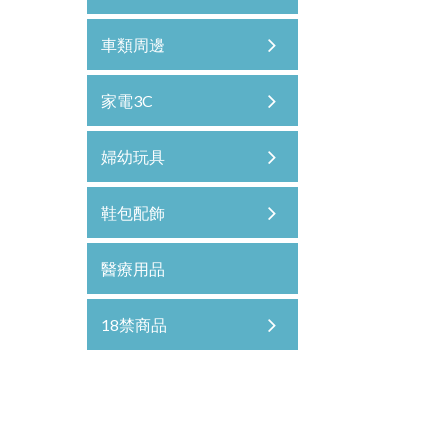
車類周邊
家電3C
婦幼玩具
鞋包配飾
醫療用品
18禁商品