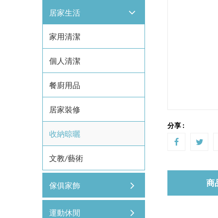
居家生活
家用清潔
個人清潔
餐廚用品
居家裝修
分享 :
收納晾曬
文教/藝術
商
傢俱家飾
運動休閒