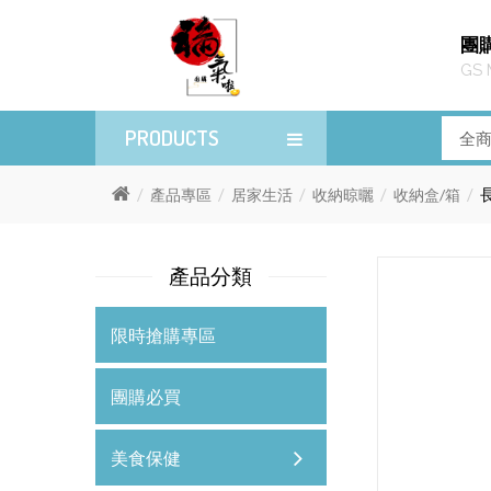
團
GS 
PRODUCTS
產品專區
居家生活
收納晾曬
收納盒/箱
產品分類
限時搶購專區
團購必買
美食保健