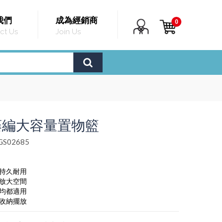
我們
成為經銷商
0
ct Us
Join Us
藤編大容量置物籃
S02685
，持久耐用
，放大空間
，均都適用
，收納擺放