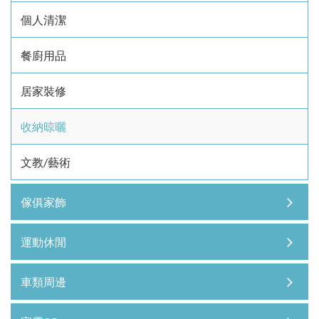
個人清潔
餐廚用品
居家裝修
收納晾曬
文教/藝術
傢俱家飾
運動休閒
車類周邊