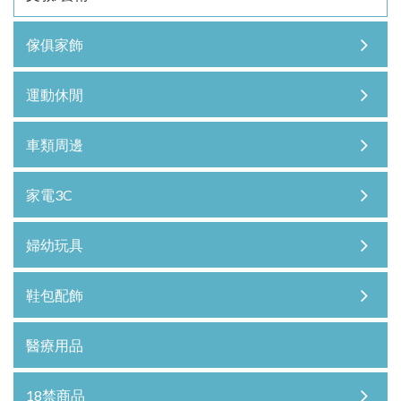
傢俱家飾
運動休閒
車類周邊
家電3C
婦幼玩具
鞋包配飾
醫療用品
18禁商品