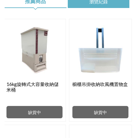
推薦商品
瀏覽紀錄
16kg旋轉式大容量收納儲
櫥櫃吊掛收納吹風機置物盒
米桶
缺貨中
缺貨中