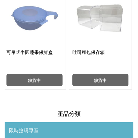
可吊式半圓蔬果保鮮盒
吐司麵包保存箱
缺貨中
缺貨中
產品分類
限時搶購專區