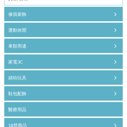
傢俱家飾
運動休閒
車類周邊
家電3C
婦幼玩具
鞋包配飾
醫療用品
18禁商品