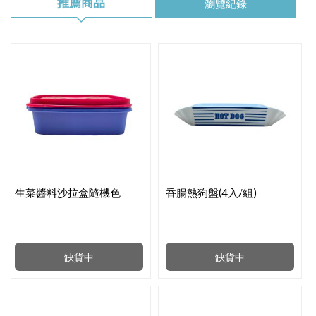
推薦商品
瀏覽紀錄
生菜醬料沙拉盒隨機色
香腸熱狗盤(4入/組)
缺貨中
缺貨中