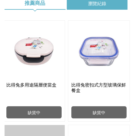
推薦商品
瀏覽紀錄
比得兔多用途隔層便當盒
比得兔密扣式方型玻璃保鮮
餐盒
缺貨中
缺貨中