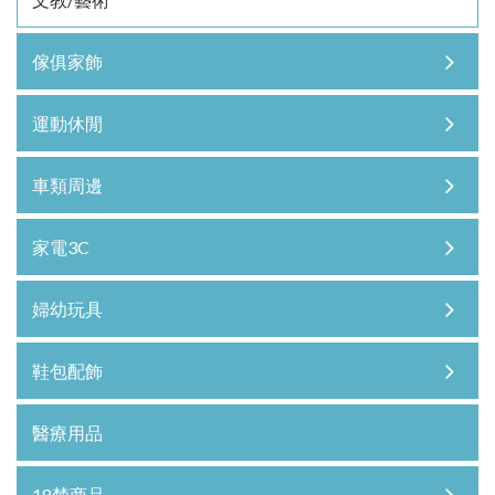
傢俱家飾
運動休閒
車類周邊
家電3C
婦幼玩具
鞋包配飾
醫療用品
18禁商品