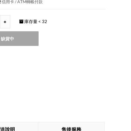
信用卡 / ATM轉帳付款
庫存量
< 32
缺貨中
送說明
售後服務