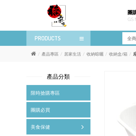
團
GS 
PRODUCTS
產品專區
居家生活
收納晾曬
收納盒/箱
產品分類
限時搶購專區
團購必買
美食保健