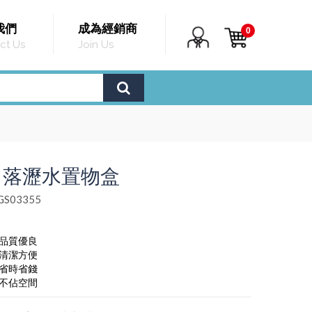
我們
成為經銷商
0
ct Us
Join Us
角落瀝水置物盒
S03355
，品質優良
，清潔方便
，省時省錢
，不佔空間