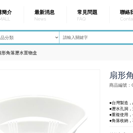
購簡介
最新消息
常見問題
聯絡
MALL
News
FAQ
Conta
扇形角落瀝水置物盒
扇形
商品編號：G
●台灣製造
●瀝水孔洞
●重複使用
●角落收納