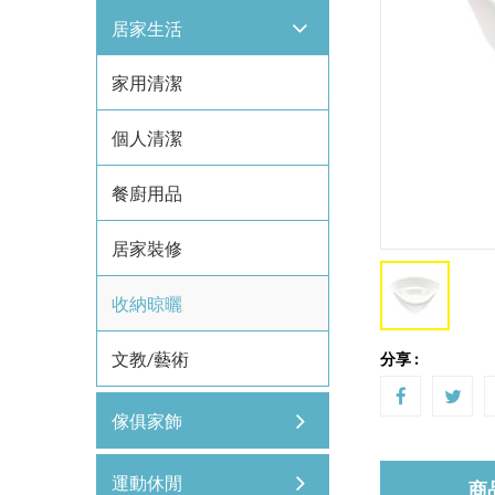
居家生活
家用清潔
個人清潔
餐廚用品
居家裝修
收納晾曬
文教/藝術
分享 :
傢俱家飾
運動休閒
商