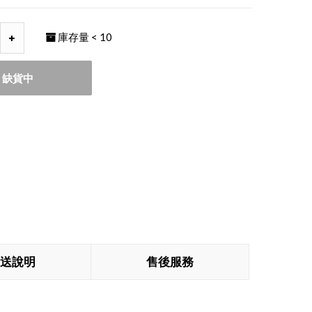
庫存量
< 10
缺貨中
送說明
售後服務