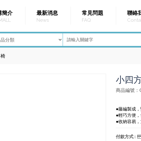
購簡介
最新消息
常見問題
聯絡
MALL
News
FAQ
Conta
藤椅
小四
商品編號：G
●藤編製成
●輕巧方便
●收納容易
付款方式 :