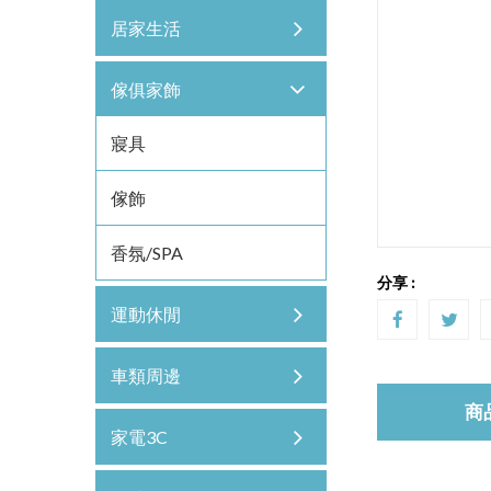
居家生活
傢俱家飾
寢具
傢飾
香氛/SPA
分享 :
運動休閒
車類周邊
商
家電3C