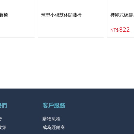
藤椅
球型小棉鼓休閒藤椅
榫卯式橡膠
822
NT$
我們
客戶服務
告
購物流程
政策
成為經銷商