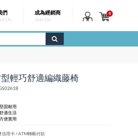
我們
成為經銷商
0
ct Us
Join Us
方型輕巧舒適編織藤椅
S02618
，堅固耐用
，舒適生活
，方便實用
信用卡 / ATM轉帳付款