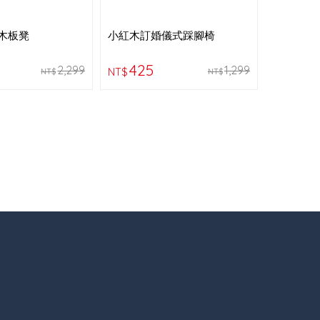
木板凳
小紅木訂婚儀式踩腳椅
425
2,299
1,299
NT$
NT$
NT$