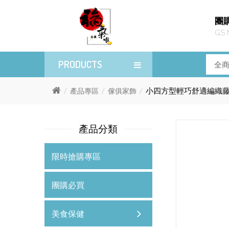
團
GS 
PRODUCTS
小四方型輕巧舒適編織
產品專區
傢俱家飾
產品分類
限時搶購專區
團購必買
美食保健