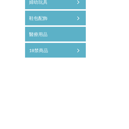
婦幼玩具
鞋包配飾
醫療用品
18禁商品