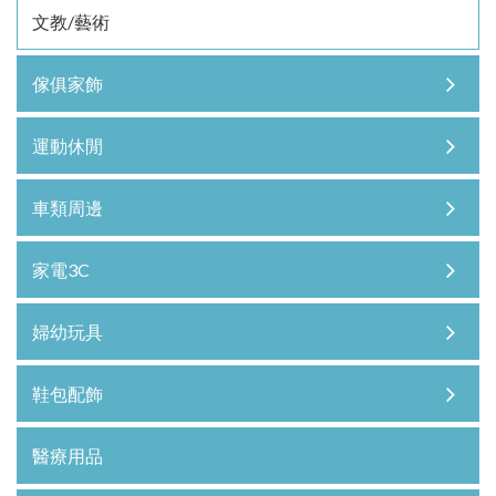
文教/藝術
傢俱家飾
運動休閒
車類周邊
家電3C
婦幼玩具
鞋包配飾
醫療用品