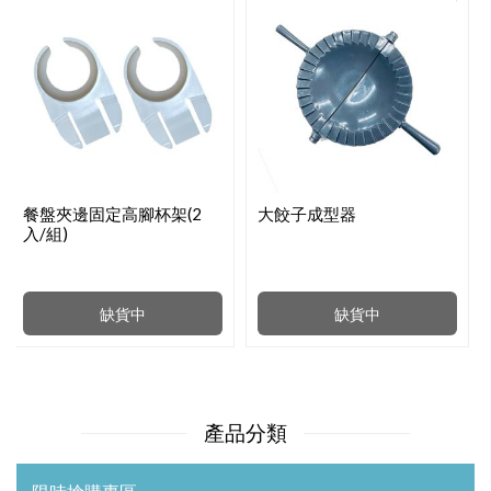
餐盤夾邊固定高腳杯架(2
大餃子成型器
入/組)
缺貨中
缺貨中
產品分類