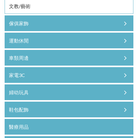
文教/藝術
傢俱家飾
運動休閒
車類周邊
家電3C
婦幼玩具
鞋包配飾
醫療用品