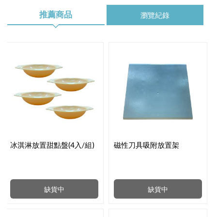
推薦商品
瀏覽紀錄
冰淇淋放置甜點盤(4入/組)
磁性刀具吸附放置架
缺貨中
缺貨中