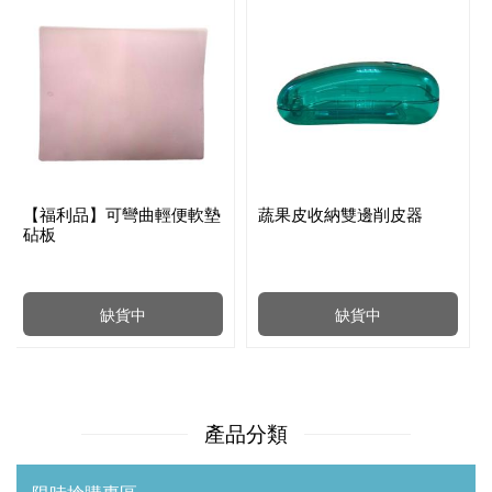
【福利品】可彎曲輕便軟墊
蔬果皮收納雙邊削皮器
砧板
缺貨中
缺貨中
產品分類