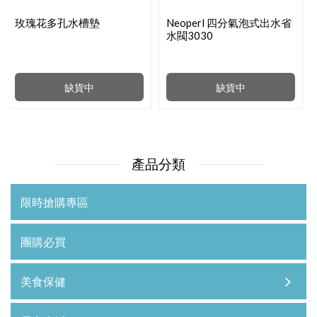
玫瑰花多孔水槽墊
Neoperl 四分氣泡式出水省
水閥3030
缺貨中
缺貨中
產品分類
限時搶購專區
團購必買
美食保健