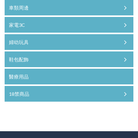
車類周邊
家電3C
婦幼玩具
鞋包配飾
醫療用品
18禁商品