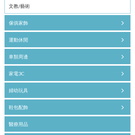
文教/藝術
傢俱家飾
運動休閒
車類周邊
家電3C
婦幼玩具
鞋包配飾
醫療用品