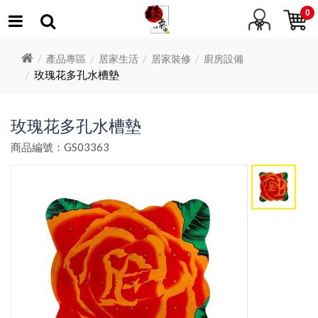
0
產品專區
居家生活
居家裝修
廚房設備
玫瑰花多孔水槽墊
玫瑰花多孔水槽墊
商品編號：GS03363