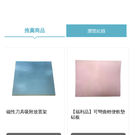
推薦商品
瀏覽紀錄
磁性刀具吸附放置架
【福利品】可彎曲輕便軟墊
砧板