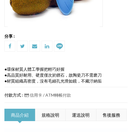
分享 :
●環保材質人體工學握把輕巧好握
●高品質好耐用、硬度僅次於鑚石，故陶瓷刀不需磨刀
●材質組織高密度，沒有毛細孔光滑如鏡，不藏汙納垢
付款方式 :
信用卡 / ATM轉帳付款
商品介紹
規格說明
運送說明
售後服務