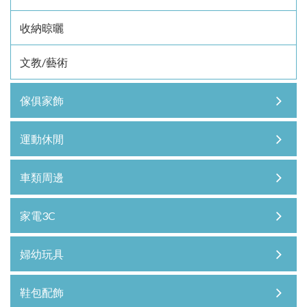
收納晾曬
文教/藝術
傢俱家飾
運動休閒
車類周邊
家電3C
婦幼玩具
鞋包配飾