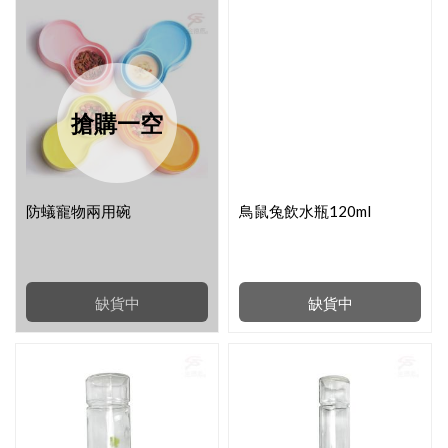
搶購一空
防蟻寵物兩用碗
鳥鼠兔飲水瓶120ml
缺貨中
缺貨中