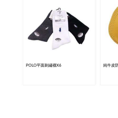
POLO平面刺繡襪x6
純牛皮防