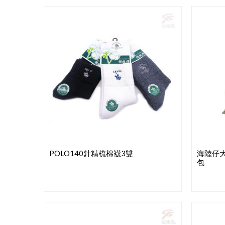
POLO140針精梳棉襪3雙
海陸仔
包