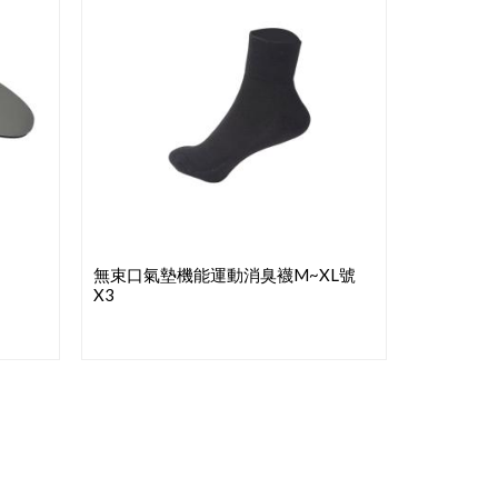
無束口氣墊機能運動消臭襪M~XL號
X3