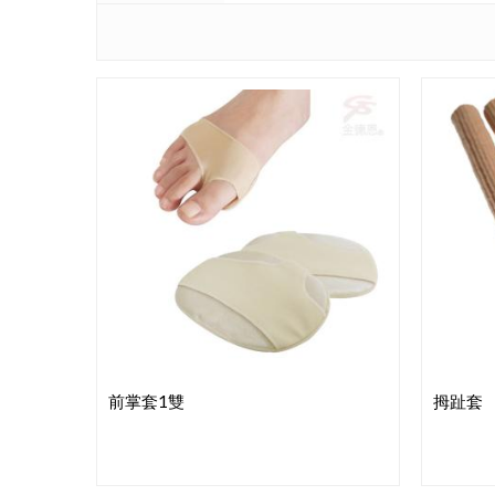
前掌套1雙
拇趾套