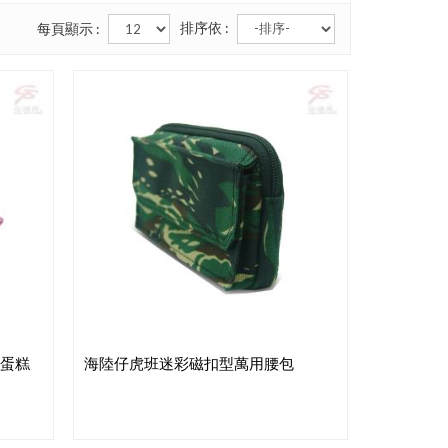
排序依 :
每頁顯示 :
款蛋糕
海陸仔虎班迷彩磁扣型萬用腰包