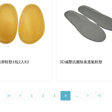
滑鞋墊1包2入x2
3D減壓抗菌除臭透氣鞋墊
|<
<
1
2
3
4
...
>
>|