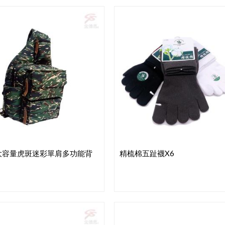
大容量虎斑迷彩單肩多功能背
精梳棉五趾襪x6