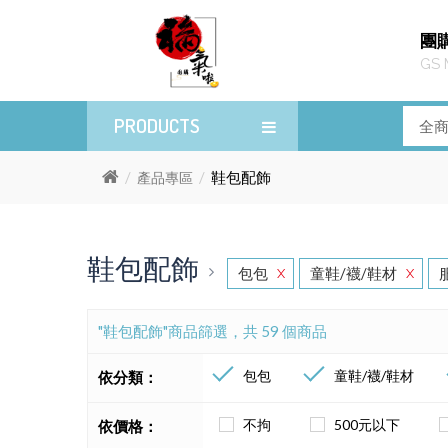
團
GS 
PRODUCTS
鞋包配飾
產品專區
鞋包配飾
包包
童鞋/襪/鞋材
X
X
"鞋包配飾"商品篩選，共 59 個商品
包包
童鞋/襪/鞋材
依分類：
不拘
500元以下
依價格：