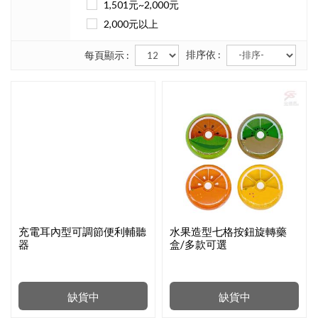
1,501元~2,000元
2,000元以上
排序依 :
每頁顯示 :
充電耳內型可調節便利輔聽
水果造型七格按鈕旋轉藥
器
盒/多款可選
缺貨中
缺貨中