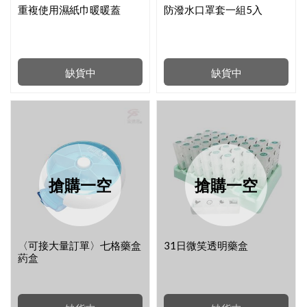
重複使用濕紙巾暖暖蓋
防潑水口罩套一組5入
缺貨中
缺貨中
搶購一空
搶購一空
〈可接大量訂單〉七格藥盒
31日微笑透明藥盒
葯盒