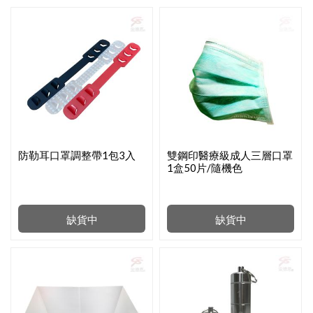
防勒耳口罩調整帶1包3入
雙鋼印醫療級成人三層口罩
1盒50片/隨機色
缺貨中
缺貨中