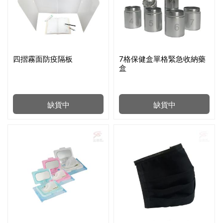
四摺霧面防疫隔板
7格保健盒單格緊急收納藥
盒
缺貨中
缺貨中