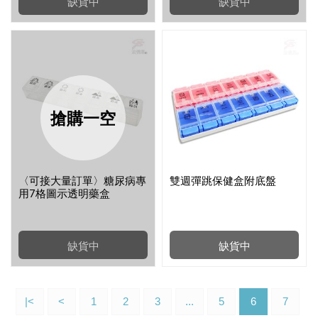
缺貨中
缺貨中
搶購一空
〈可接大量訂單〉糖尿病專
雙週彈跳保健盒附底盤
用7格圖示透明藥盒
缺貨中
缺貨中
|<
<
1
2
3
...
5
6
7