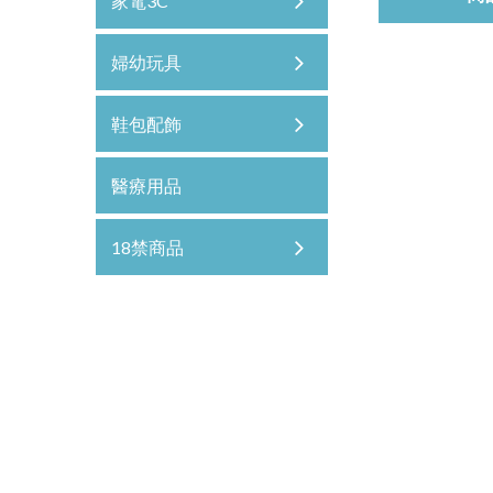
家電3C
婦幼玩具
鞋包配飾
醫療用品
18禁商品