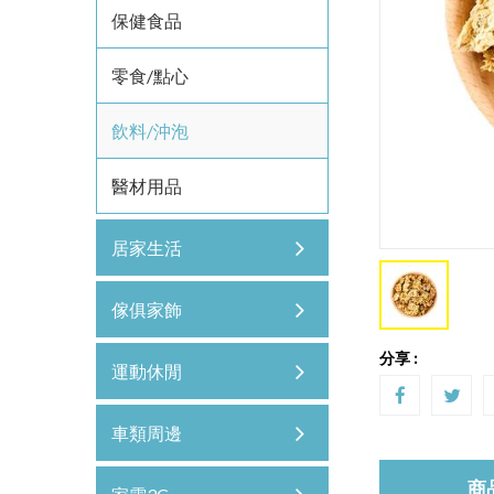
保健食品
零食/點心
飲料/沖泡
醫材用品
居家生活
傢俱家飾
分享 :
運動休閒
車類周邊
商