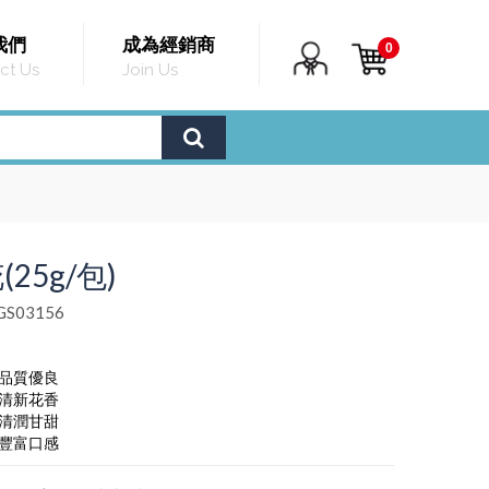
我們
成為經銷商
0
ct Us
Join Us
25g/包)
S03156
，品質優良
，清新花香
，清潤甘甜
，豐富口感