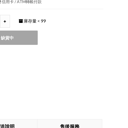
信用卡 / ATM轉帳付款
庫存量
< 99
缺貨中
送說明
售後服務