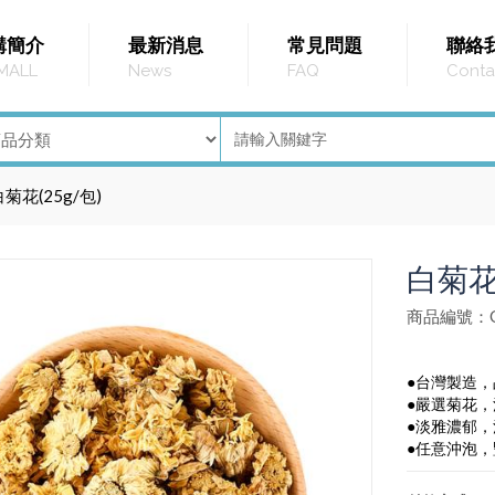
購簡介
最新消息
常見問題
聯絡
MALL
News
FAQ
Conta
白菊花(25g/包)
白菊花(
商品編號：G
●台灣製造
●嚴選菊花
●淡雅濃郁
●任意沖泡