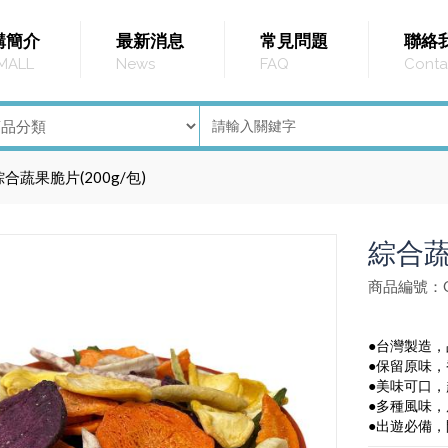
購簡介
最新消息
常見問題
聯絡
MALL
News
FAQ
Conta
綜合蔬果脆片(200g/包)
綜合蔬
商品編號：G
●台灣製造
●保留原味
●美味可口
●多種風味
●出遊必備