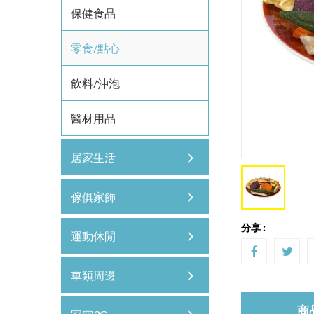
保健食品
零食/點心
飲料/沖泡
醫材用品
居家生活
傢俱家飾
分享 :
運動休閒
車類周邊
商