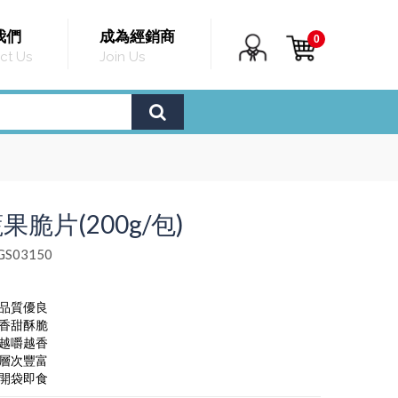
我們
成為經銷商
0
ct Us
Join Us
果脆片(200g/包)
S03150
，品質優良
，香甜酥脆
，越嚼越香
，層次豐富
，開袋即食