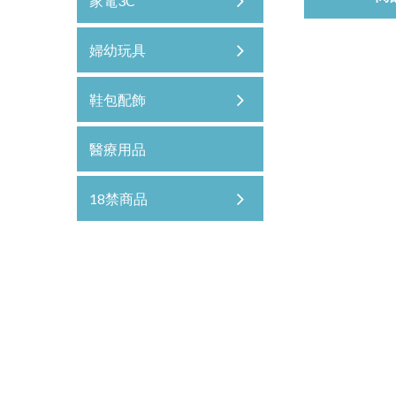
家電3C
婦幼玩具
鞋包配飾
醫療用品
18禁商品