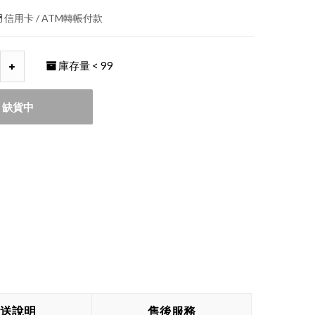
信用卡 / ATM轉帳付款
庫存量
< 99
缺貨中
送說明
售後服務