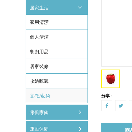
居家生活
家用清潔
個人清潔
餐廚用品
居家裝修
收納晾曬
文教/藝術
分享 :
傢俱家飾
運動休閒
商