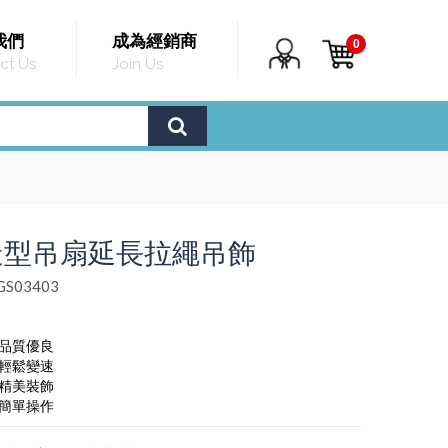
我們
成為經銷商
0
ct Us
Join Us
造型吊扇延長拉繩吊飾
S03403
，品質優良
，輕鬆變速
，精美裝飾
，簡單操作