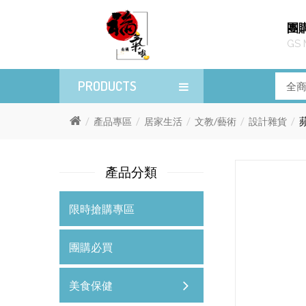
團
GS 
PRODUCTS
產品專區
居家生活
文教/藝術
設計雜貨
產品分類
限時搶購專區
團購必買
美食保健