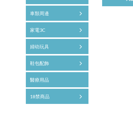
車類周邊
家電3C
婦幼玩具
鞋包配飾
醫療用品
18禁商品