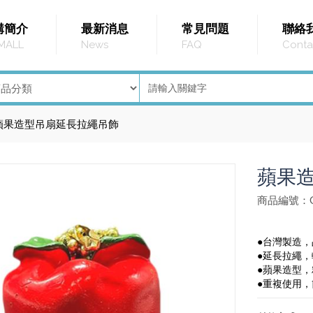
購簡介
最新消息
常見問題
聯絡
MALL
News
FAQ
Conta
蘋果造型吊扇延長拉繩吊飾
蘋果
商品編號：G
●台灣製造
●延長拉繩
●蘋果造型
●重複使用