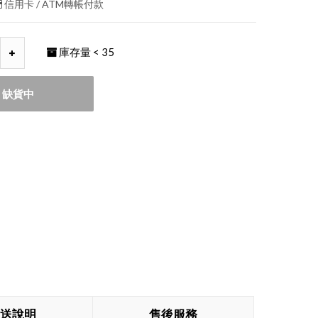
信用卡 / ATM轉帳付款
庫存量
< 35
缺貨中
送說明
售後服務