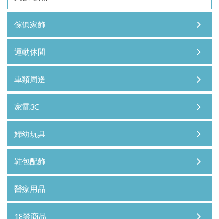
傢俱家飾
運動休閒
車類周邊
家電3C
婦幼玩具
鞋包配飾
醫療用品
18禁商品