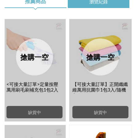
推薦商品
瀏覽紀錄
搶購一空
搶購一空
<可接大量訂單>定量按壓
【可接大量訂單】正開纖纖
萬用刷毛刷補充包1包2入
維萬用抗菌巾1包3入/隨機
色
缺貨中
缺貨中