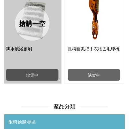
搶購一空
舞水痕浴廁刷
長柄圓弧把手衣物去毛球梳
缺貨中
缺貨中
產品分類
限時搶購專區