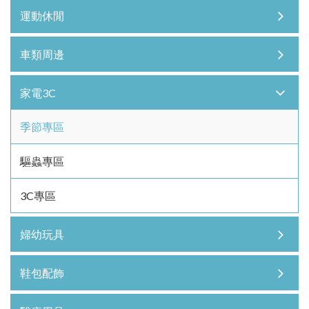
運動休閒
車類周邊
家電3C
季節專區
驅蟲專區
3C專區
婦幼玩具
鞋包配飾