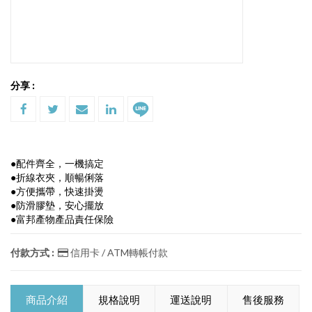
分享 :
●配件齊全，一機搞定
●折線衣夾，順暢俐落
●方便攜帶，快速掛燙
●防滑膠墊，安心擺放
●富邦產物產品責任保險
付款方式 :
信用卡 / ATM轉帳付款
商品介紹
規格說明
運送說明
售後服務