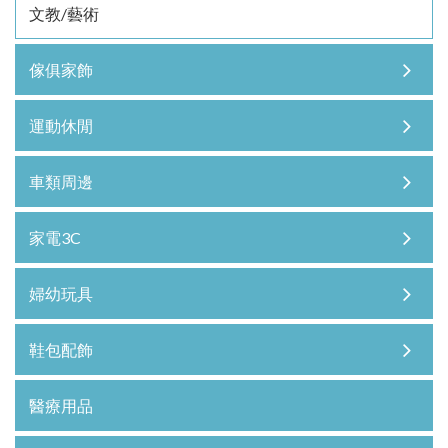
文教/藝術
傢俱家飾
運動休閒
車類周邊
家電3C
婦幼玩具
鞋包配飾
醫療用品