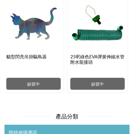
貓型閃亮吊掛驅鳥器
25呎綠色EVA彈簧伸縮水管
附水龍接頭
缺貨中
缺貨中
產品分類
限時搶購專區