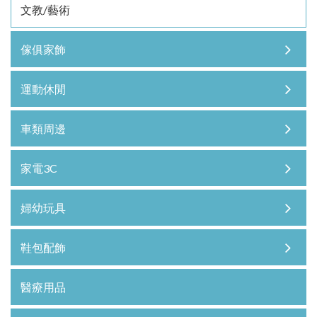
文教/藝術
傢俱家飾
運動休閒
車類周邊
家電3C
婦幼玩具
鞋包配飾
醫療用品