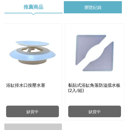
推薦商品
瀏覽紀錄
浴缸排水口按壓水塞
黏貼式浴缸角落防溢擋水板
(2入/組)
缺貨中
缺貨中