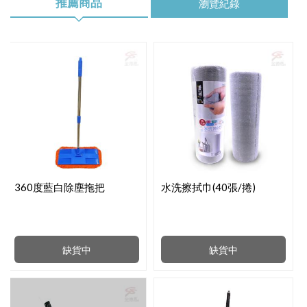
推薦商品
瀏覽紀錄
360度藍白除塵拖把
水洗擦拭巾(40張/捲)
缺貨中
缺貨中