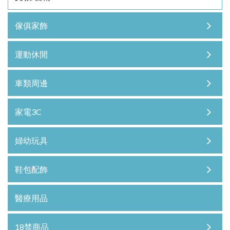
傢俱家飾
運動休閒
車類周邊
家電3C
婦幼玩具
鞋包配飾
醫療用品
18禁商品