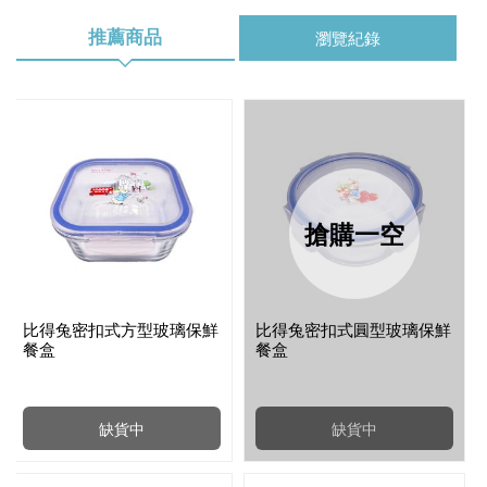
推薦商品
瀏覽紀錄
搶購一空
比得兔密扣式方型玻璃保鮮
比得兔密扣式圓型玻璃保鮮
餐盒
餐盒
缺貨中
缺貨中