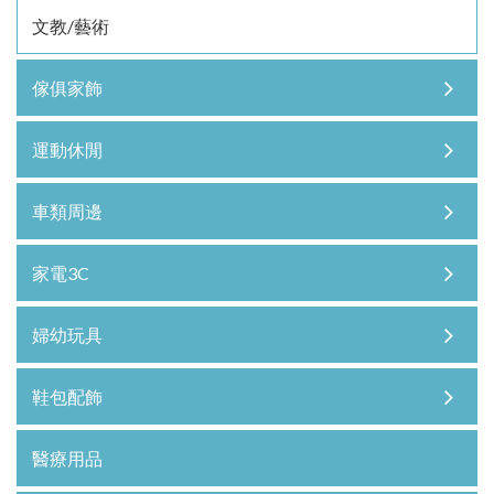
文教/藝術
傢俱家飾
運動休閒
車類周邊
家電3C
婦幼玩具
鞋包配飾
醫療用品