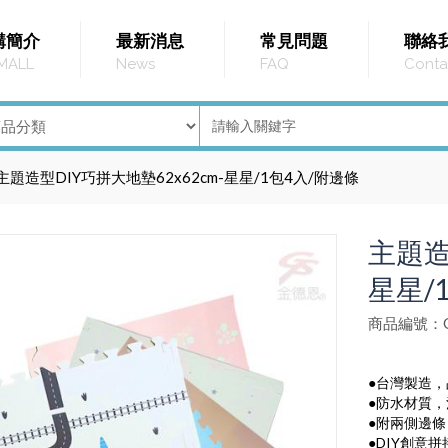
購簡介
最新消息
常見問題
聯絡
MALL
News
FAQ
Conta
主題造型DIY巧拼大地墊62x62cm-星星/1包4入/附邊條
主題造
星星/
商品編號：G
●台灣製造
●防水材質
●附兩側邊
●DIY創意