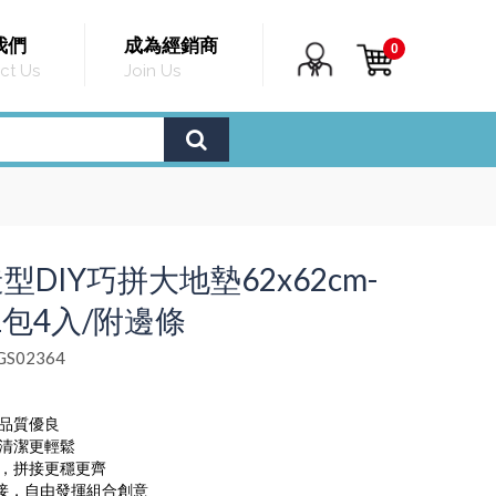
我們
成為經銷商
0
ct Us
Join Us
型DIY巧拼大地墊62x62cm-
1包4入/附邊條
S02364
，品質優良
，清潔更輕鬆
條，拼接更穩更齊
拼接，自由發揮組合創意