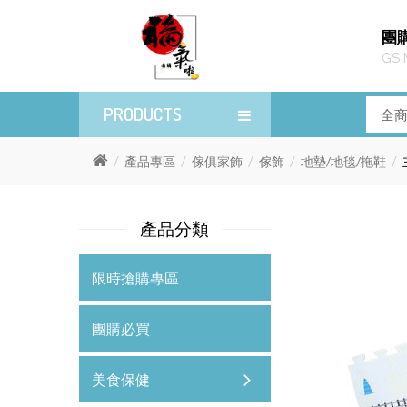
團
GS 
PRODUCTS
產品專區
傢俱家飾
傢飾
地墊/地毯/拖鞋
產品分類
限時搶購專區
團購必買
美食保健