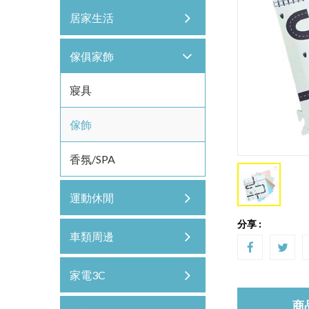
居家生活
傢俱家飾
寢具
傢飾
香氛/SPA
運動休閒
分享 :
車類周邊
家電3C
商