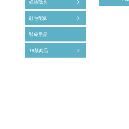
婦幼玩具
鞋包配飾
醫療用品
18禁商品