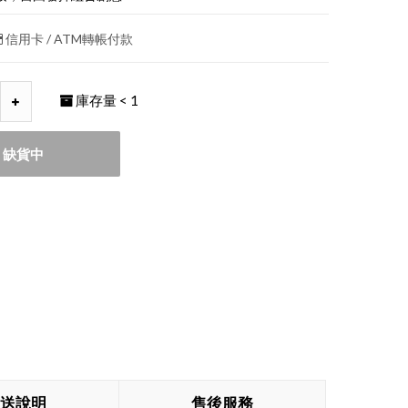
信用卡 / ATM轉帳付款
庫存量
< 1
缺貨中
送說明
售後服務