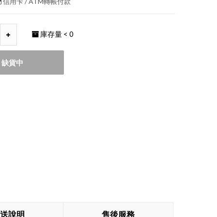
信用卡 / ATM轉帳付款
庫存量
< 0
缺貨中
送說明
售後服務