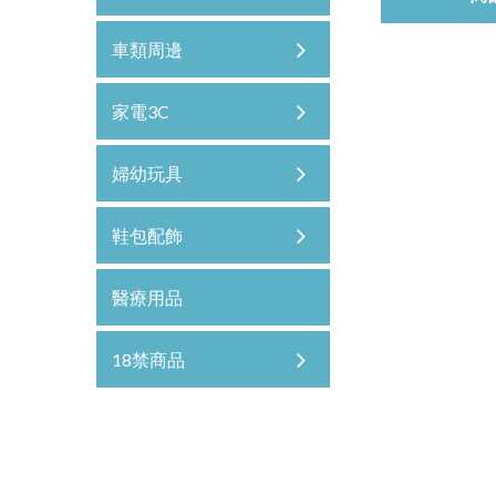
車類周邊
家電3C
婦幼玩具
鞋包配飾
醫療用品
18禁商品