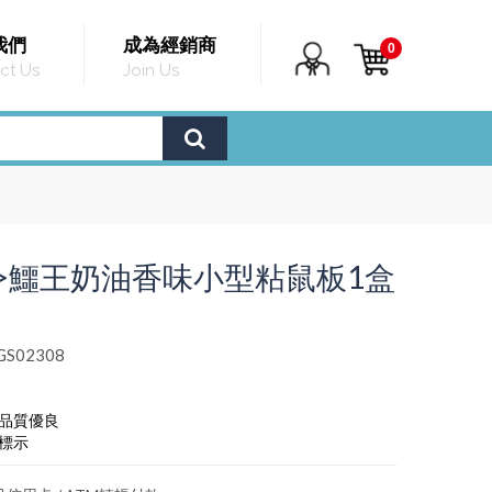
我們
成為經銷商
0
ct Us
Join Us
>鱷王奶油香味小型粘鼠板1盒
S02308
，品質優良
標示