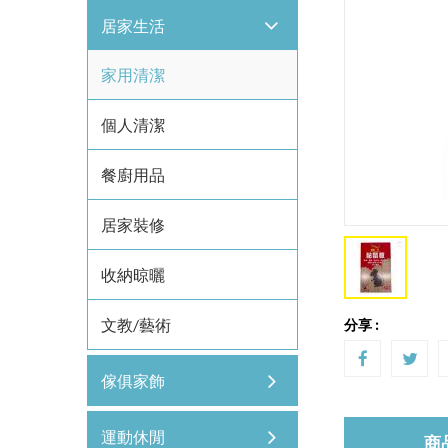
居家生活
家用清潔
個人清潔
餐廚用品
居家裝修
收納晾曬
文教/藝術
分享 :
傢俱家飾
運動休閒
商