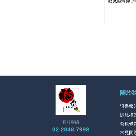
威滅滅蟑隊1
關於
證書報
隱私權
客服專線
會員條
02-2848-7993
常見問