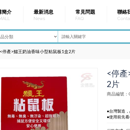
購簡介
最新消息
常見問題
聯絡
MALL
News
FAQ
Conta
<停產>鱷王奶油香味小型粘鼠板1盒2片
<停產
2片
商品編號：G
●台灣製造
●使用前先看