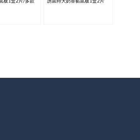
鼠板1盒2片/多款
誘鼠特大奶香黏鼠板1盒2片