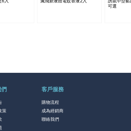
盒6入
滅飛新液體電蚊香液2入
誘鼠中型黏
可選
我們
客戶服務
告
購物流程
政策
成為經銷商
款
聯絡我們
題