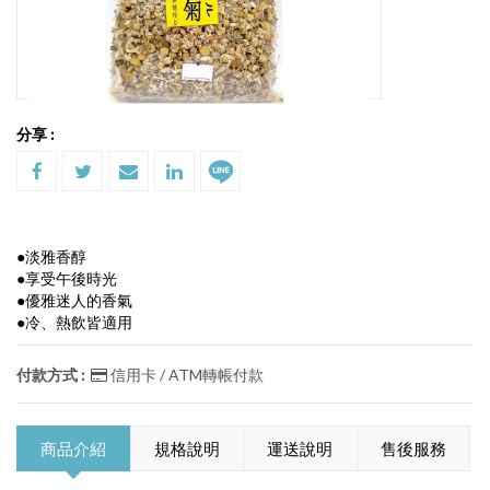
分享 :
●淡雅香醇
●享受午後時光
●優雅迷人的香氣
●冷、熱飲皆適用
付款方式 :
信用卡 / ATM轉帳付款
商品介紹
規格說明
運送說明
售後服務