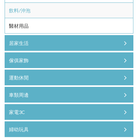
飲料/沖泡
醫材用品
居家生活
傢俱家飾
運動休閒
車類周邊
家電3C
婦幼玩具