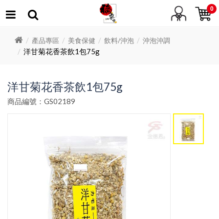
0
產品專區
美食保健
飲料/沖泡
沖泡沖調
洋甘菊花香茶飲1包75g
洋甘菊花香茶飲1包75g
商品編號：GS02189