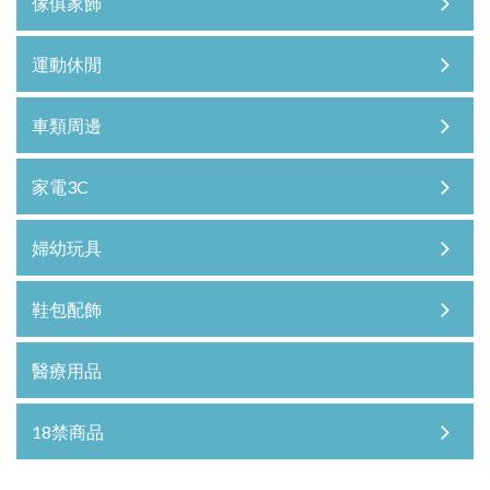
傢俱家飾
運動休閒
車類周邊
家電3C
婦幼玩具
鞋包配飾
醫療用品
18禁商品