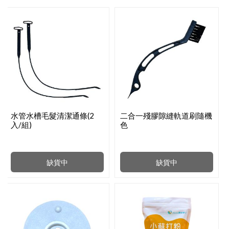
水管水槽毛髮清潔通條(2
二合一殘膠隙縫軌道刷隨機
入/組)
色
缺貨中
缺貨中