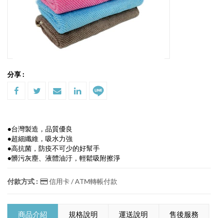
分享 :
●台灣製造，品質優良
●超細纖維，吸水力強
●高抗菌，防疫不可少的好幫手
●髒污灰塵、液體油汙，輕鬆吸附擦淨
付款方式 :
信用卡 / ATM轉帳付款
商品介紹
規格說明
運送說明
售後服務