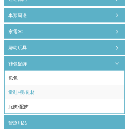
車類周邊
家電3C
婦幼玩具
鞋包配飾
包包
童鞋/襪/鞋材
服飾/配飾
醫療用品