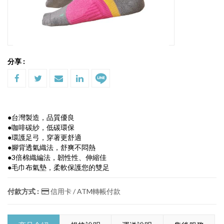
分享 :
●台灣製造，品質優良
●咖啡碳紗，低碳環保
●環護足弓，穿著更舒適
●腳背透氣織法，舒爽不悶熱
●3倍棉織編法，韌性性、伸縮佳
●毛巾布氣墊，柔軟保護您的雙足
付款方式 :
信用卡 / ATM轉帳付款