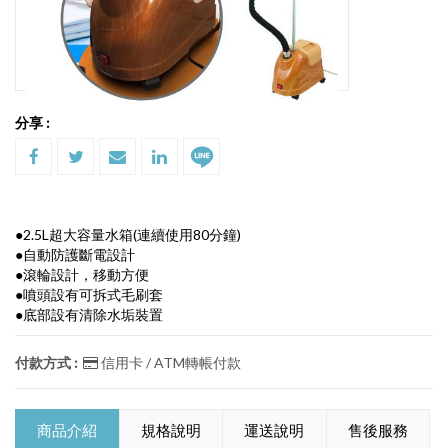
分享 :
●2.5L超大容量水箱(連續使用80分鐘)
●自動防護斷電設計
●滾輪設計，移動方便
●噴頭設有可拆式毛刷套
●底部設有清除水垢裝置
付款方式 :
信用卡 / ATM轉帳付款
商品介紹
規格說明
運送說明
售後服務