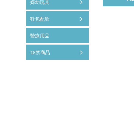
婦幼玩具
鞋包配飾
醫療用品
18禁商品