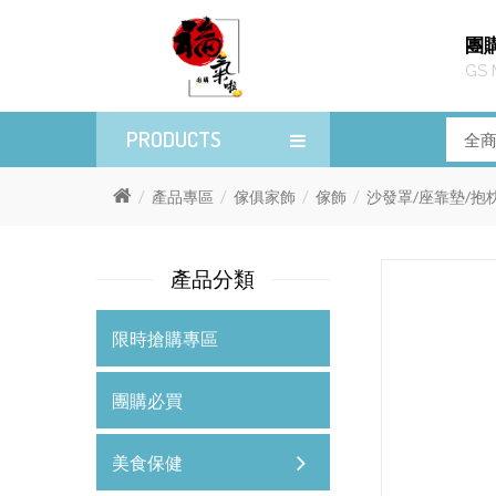
團
GS 
PRODUCTS
產品專區
傢俱家飾
傢飾
沙發罩/座靠墊/抱
產品分類
限時搶購專區
團購必買
美食保健