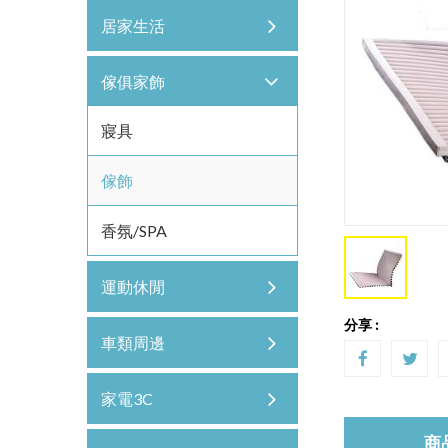
居家生活
傢俱家飾
寢具
傢飾
香氛/SPA
運動休閒
分享 :
車類周邊
家電3C
商