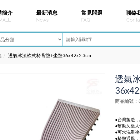
購簡介
最新消息
常見問題
聯絡
MALL
News
FAQ
Conta
透氣冰涼軟式椅背墊+坐墊36x42x2.3cm
枕
透氣
36x42
商品編號：G
●台灣製造
●幫助久坐
●可水洗重
●椅墊通風