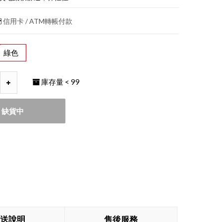
信用卡 / ATM轉帳付款
綠色
庫存量
< 99
缺貨中
送說明
售後服務