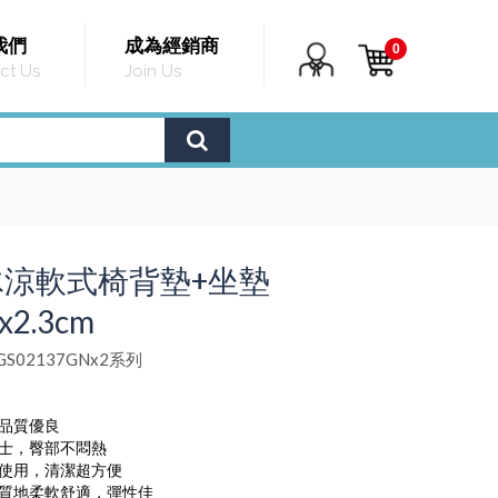
我們
成為經銷商
0
ct Us
Join Us
冰涼軟式椅背墊+坐墊
x2.3cm
S02137GNx2系列
，品質優良
人士，臀部不悶熱
複使用，清潔超方便
，質地柔軟舒適，彈性佳