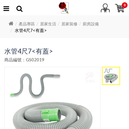
0
產品專區
居家生活
居家裝修
廚房設備
水管4尺7<有蓋>
水管4尺7<有蓋>
商品編號：GS02019