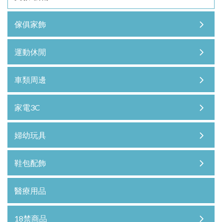
傢俱家飾
運動休閒
車類周邊
家電3C
婦幼玩具
鞋包配飾
醫療用品
18禁商品