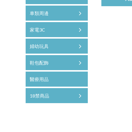
車類周邊
家電3C
婦幼玩具
鞋包配飾
醫療用品
18禁商品