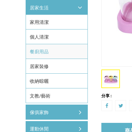
居家生活
家用清潔
個人清潔
餐廚用品
居家裝修
收納晾曬
文教/藝術
分享 :
傢俱家飾
運動休閒
商