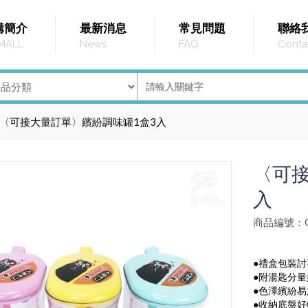
購簡介
最新消息
常見問題
聯絡
MALL
News
FAQ
Conta
〈可接大量訂單〉繽紛調味罐1盒3入
〈可接
入
商品編號：G
●禮盒包裝討
●附湯匙分量
●色澤繽紛易
●收納底盤好