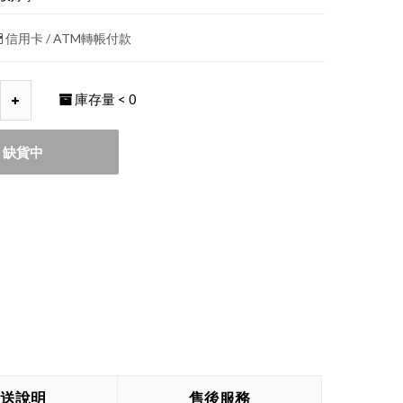
信用卡 / ATM轉帳付款
庫存量
< 0
缺貨中
送說明
售後服務