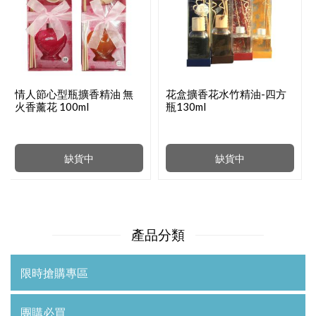
情人節心型瓶擴香精油 無
花盒擴香花水竹精油-四方
火香薰花 100ml
瓶130ml
缺貨中
缺貨中
產品分類
限時搶購專區
團購必買