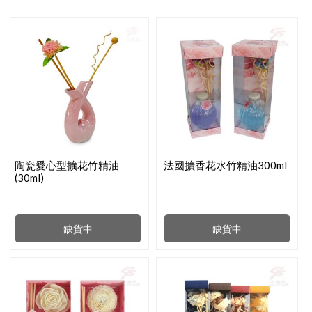
陶瓷愛心型擴花竹精油
法國擴香花水竹精油300ml
(30ml)
缺貨中
缺貨中