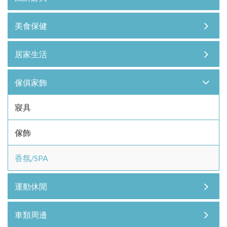
美食保健
居家生活
傢俱家飾
寢具
傢飾
香氛/SPA
運動休閒
車類周邊