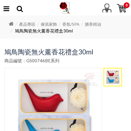
0
產品專區
傢俱家飾
香氛/SPA
擴香精油
鳩鳥陶瓷無火薰香花禮盒30ml
鳩鳥陶瓷無火薰香花禮盒30ml
商品編號：GS00746BE系列